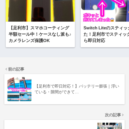
【足利市】スマホコーティング
Switch Liteのステ
半額セール中！ケースなし派も♪
た！足利市でスティッ
カメラレンズ保護OK
ら即日対応
前の記事
【足利市で即日対応！】バッテリー膨張｜浮い
ている・隙間ができて…
次の記事